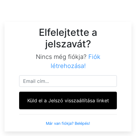
Elfelejtette a
jelszavát?
Nincs még fiókja?
Fiók
létrehozása!
Küld el a Jelszó visszaállítása linket
Már van fiókja? Belépés!