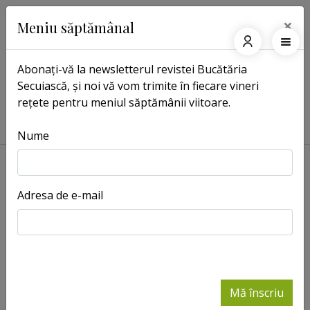
×
Meniu săptămânal
Abonați-vă la newsletterul revistei Bucătăria
Secuiască, și noi vă vom trimite în fiecare vineri
Pagina principală
Caută aici
rețete pentru meniul săptămânii viitoare.
Caută aici
Nume
Căutare!
Adresa de e-mail
+
-
Mă înscriu