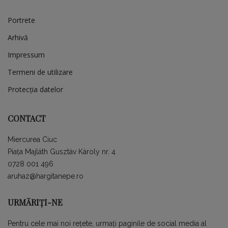
Portrete
Arhivă
Impressum
Termeni de utilizare
Protecția datelor
CONTACT
Miercurea Ciuc
Piața Majláth Gusztáv Károly nr. 4
0728 001 496
aruhaz@hargitanepe.ro
URMĂRIȚI-NE
Pentru cele mai noi rețete, urmați paginile de social media al