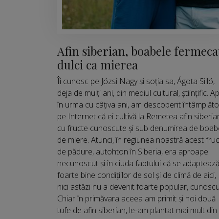
Afin siberian, boabele fermeca
dulci ca mierea
Îi cunosc pe Józsi Nagy și soția sa, Ágota Silló,
deja de mulți ani, din mediul cultural, științific. Ap
în urma cu câțiva ani, am descoperit întâmplăto
pe Internet că ei cultivă la Remetea afin siberia
cu fructe cunoscute și sub denumirea de boab
de miere. Atunci, în regiunea noastră acest fruc
de pădure, autohton în Siberia, era aproape
necunoscut și în ciuda faptului că se adapteaz
foarte bine condițiilor de sol și de climă de aici,
nici astăzi nu a devenit foarte popular, cunoscu
Chiar în primăvara aceea am primit și noi două
tufe de afin siberian, le-am plantat mai mult din