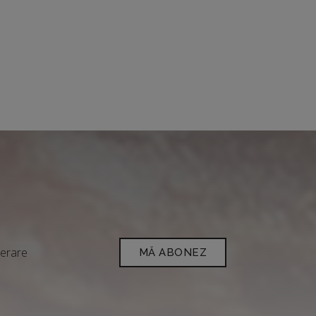
derare
MĂ ABONEZ