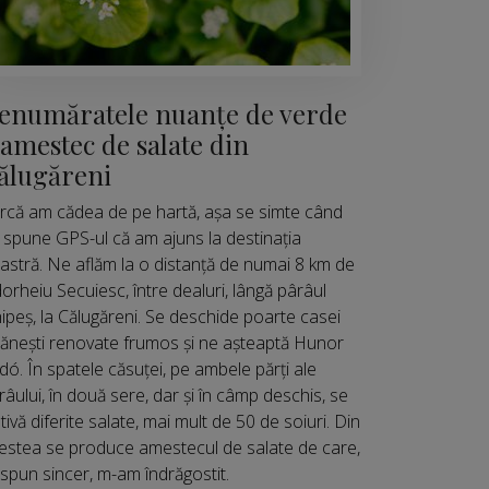
enumăratele nuanțe de verde
 amestec de salate din
ălugăreni
rcă am cădea de pe hartă, așa se simte când
 spune GPS-ul că am ajuns la destinația
astră. Ne aflăm la o distanță de numai 8 km de
orheiu Secuiesc, între dealuri, lângă pârâul
ipeș, la Călugăreni. Se deschide poarte casei
rănești renovate frumos și ne așteaptă Hunor
dó. În spatele căsuței, pe ambele părți ale
râului, în două sere, dar și în câmp deschis, se
ltivă diferite salate, mai mult de 50 de soiuri. Din
estea se produce amestecul de salate de care,
 spun sincer, m-am îndrăgostit.