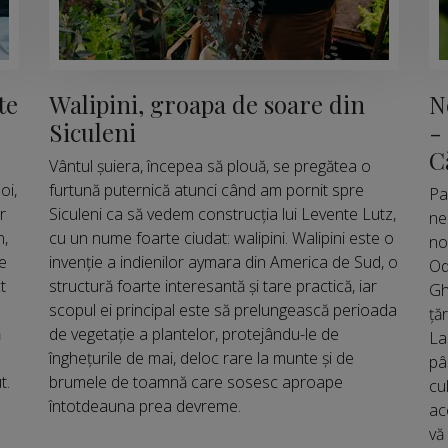
te
Walipini, groapa de soare din
N
Siculeni
-
C
Vântul șuiera, începea să plouă, se pregătea o
oi,
furtună puternică atunci când am pornit spre
Pa
r
Siculeni ca să vedem construcția lui Levente Lutz,
ne
n,
cu un nume foarte ciudat: walipini. Walipini este o
no
e
invenție a indienilor aymara din America de Sud, o
Od
t
structură foarte interesantă și tare practică, iar
Gh
scopul ei principal este să prelungească perioada
ță
ă
de vegetație a plantelor, protejându-le de
La
înghețurile de mai, deloc rare la munte și de
pâ
t.
brumele de toamnă care sosesc aproape
cu
întotdeauna prea devreme.
ac
vă