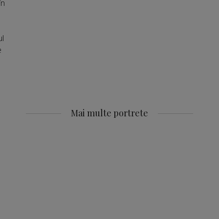
în
ul
e
Mai multe portrete