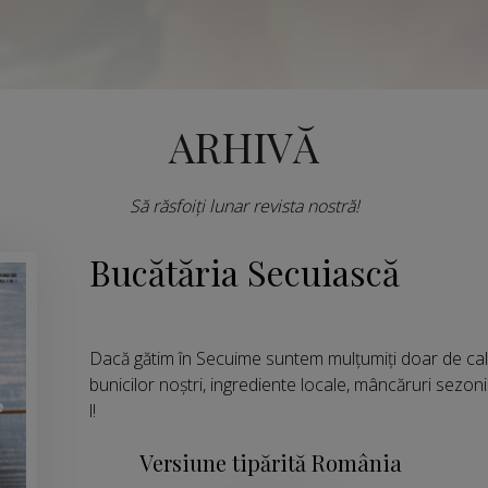
ARHIVĂ
Să răsfoiți lunar revista nostră!
Bucătăria Secuiască
Dacă gătim în Secuime suntem mulțumiți doar de calit
bunicilor noștri, ingrediente locale, mâncăruri sezo
l!
Versiune tipărită România