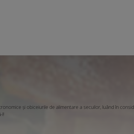
tronomice și obiceiurile de alimentare a secuilor, luând în consi
-l!