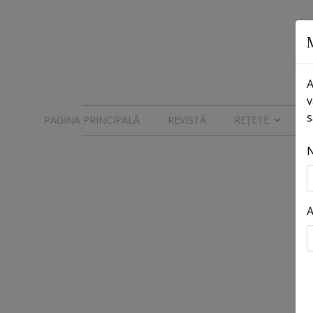
A
v
s
PAGINA PRINCIPALĂ
REVISTĂ
REȚETE
A