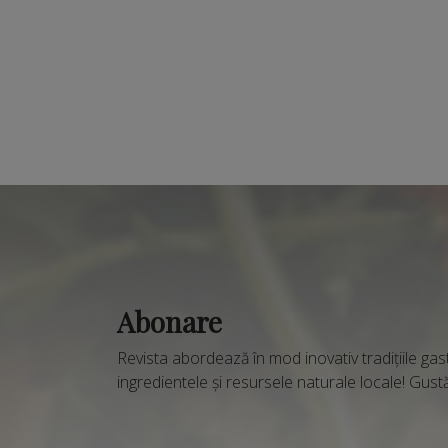
Abonare
Revista abordează în mod inovativ tradițiile gas
ingredientele și resursele naturale locale! Gustă