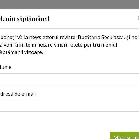
Meniu săptămânal
bonați-vă la newsletterul revistei Bucătăria Secuiască, și noi
ă vom trimite în fiecare vineri rețete pentru meniul
ăptămânii viitoare.
EMISIUNE
PORTRETE
ARHIVĂ
CAUTĂ AICI
MĂ 
Nume
dresa de e-mail
Mă înscriu