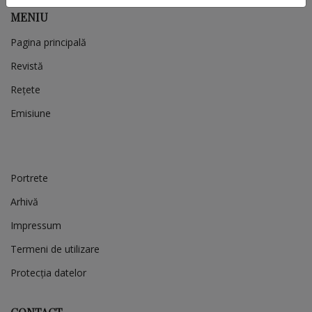
MENIU
Pagina principală
Revistă
Rețete
Emisiune
Portrete
Arhivă
Impressum
Termeni de utilizare
Protecția datelor