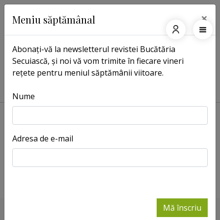
×
Meniu săptămânal
Abonați-vă la newsletterul revistei Bucătăria
Secuiască, și noi vă vom trimite în fiecare vineri
Pagina principală
Etichete
rețete pentru meniul săptămânii viitoare.
Etichete: napolitane
Nume
Adresa de e-mail
Napolitane cu
caramel și
nucă
- Retete
Mă înscriu