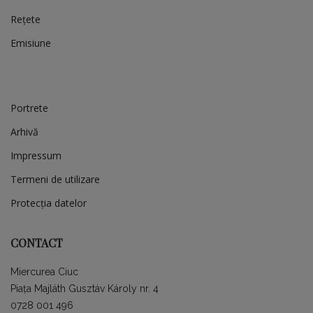
Rețete
Emisiune
Portrete
Arhivă
Impressum
Termeni de utilizare
Protecția datelor
CONTACT
Miercurea Ciuc
Piața Majláth Gusztáv Károly nr. 4
0728 001 496