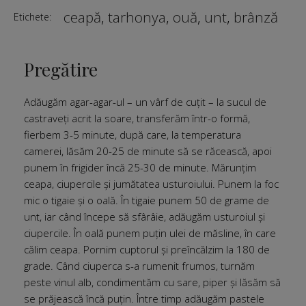
ceapă
,
tarhonya
,
ouă
,
unt
,
brânză
Etichete:
Pregătire
Adăugăm agar-agar-ul – un vârf de cuțit – la sucul de
castraveți acrit la soare, transferăm într-o formă,
fierbem 3-5 minute, după care, la temperatura
camerei, lăsăm 20-25 de minute să se răcească, apoi
punem în frigider încă 25-30 de minute. Mărunțim
ceapa, ciupercile și jumătatea usturoiului. Punem la foc
mic o tigaie și o oală. În tigaie punem 50 de grame de
unt, iar când începe să sfârâie, adăugăm usturoiul și
ciupercile. În oală punem puțin ulei de măsline, în care
călim ceapa. Pornim cuptorul și preîncălzim la 180 de
grade. Când ciuperca s-a rumenit frumos, turnăm
peste vinul alb, condimentăm cu sare, piper și lăsăm să
se prăjească încă puțin. Între timp adăugăm pastele