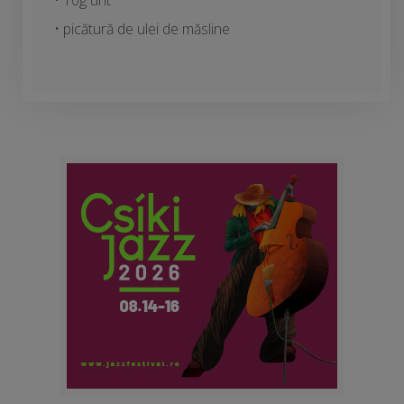
• 10g unt
• picătură de ulei de măsline