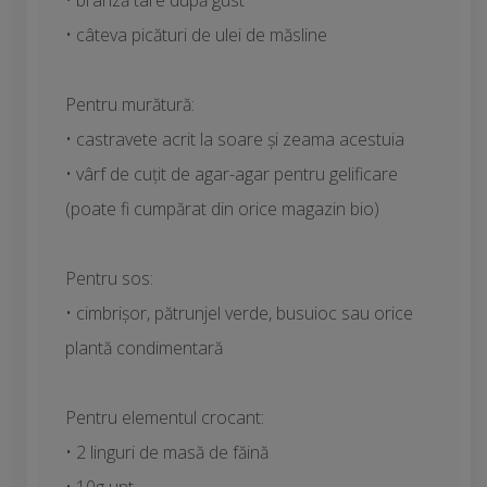
• brânză tare după gust
• câteva picături de ulei de măsline
Pentru murătură:
• castravete acrit la soare și zeama acestuia
• vârf de cuțit de agar-agar pentru gelificare
(poate fi cumpărat din orice magazin bio)
Pentru sos:
• cimbrișor, pătrunjel verde, busuioc sau orice
plantă condimentară
Pentru elementul crocant:
• 2 linguri de masă de făină