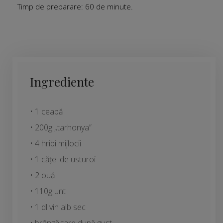
Timp de preparare: 60 de minute.
Ingrediente
• 1 ceapă
• 200g „tarhonya”
• 4 hribi mijlocii
• 1 cățel de usturoi
• 2 ouă
• 110g unt
• 1 dl vin alb sec