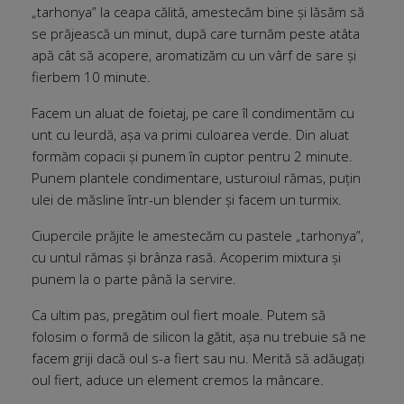
„tarhonya” la ceapa călită, amestecăm bine și lăsăm să
se prăjească un minut, după care turnăm peste atâta
apă cât să acopere, aromatizăm cu un vârf de sare și
fierbem 10 minute.
Facem un aluat de foietaj, pe care îl condimentăm cu
unt cu leurdă, așa va primi culoarea verde. Din aluat
formăm copacii și punem în cuptor pentru 2 mi­nute.
Punem plantele condimentare, usturoiul rămas, puțin
ulei de măsline într-un blender și facem un turmix.
Ciupercile prăjite le amestecăm cu pastele „tarhonya”,
cu untul rămas și brânza rasă. Acoperim mixtura și
punem la o parte până la servire.
Ca ultim pas, pregătim oul fiert moale. Putem să
folosim o formă de silicon la gătit, așa nu trebuie să ne
facem griji dacă oul s-a fiert sau nu. Merită să adăugați
oul fiert, aduce un element cremos la mâncare.