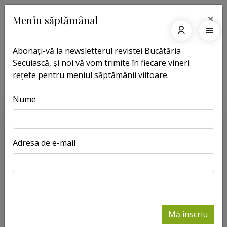
×
Meniu săptămânal
Abonați-vă la newsletterul revistei Bucătăria
Secuiască, și noi vă vom trimite în fiecare vineri
Pagina principală
Rețete
Mlaştină cu muşchi la marginea pădurii
rețete pentru meniul săptămânii viitoare.
Nume
Adresa de e-mail
Mă înscriu