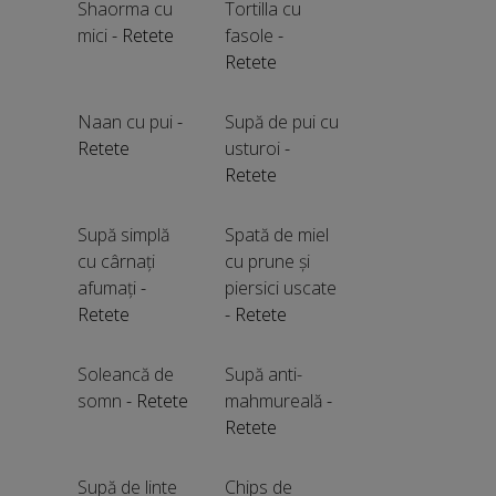
Shaorma cu
Tortilla cu
mici
- Retete
fasole
-
Retete
Naan cu pui
-
Supă de pui cu
Retete
usturoi
-
Retete
Supă simplă
Spată de miel
cu cârnați
cu prune și
afumați
-
piersici uscate
Retete
- Retete
Soleancă de
Supă anti-
somn
- Retete
mahmureală
-
Retete
Supă de linte
Chips de