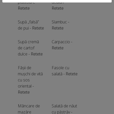
plutitoare
-
dealuri
-
Retete
Retete
Supă „falsă”
Slambuc
-
de pui
- Retete
Retete
Supă cremă
Carpaccio
-
de cartof
Retete
dulce
- Retete
Fâșii de
Fasole cu
mușchi de vită
salată
- Retete
cu sos
oriental
-
Retete
Mâncare de
Salată de năut
mazăre
cu păstrăv
-