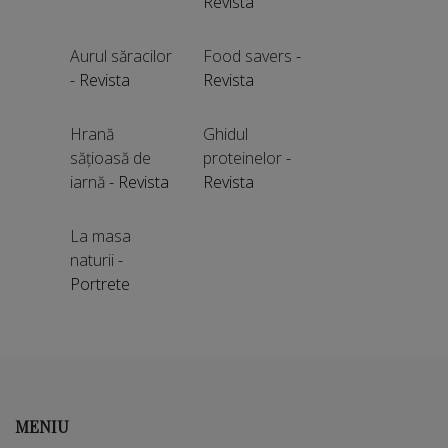
Revista
Aurul săracilor
Food savers
-
- Revista
Revista
Hrană
Ghidul
sățioasă de
proteinelor
-
iarnă
- Revista
Revista
La masa
naturii
-
Portrete
MENIU