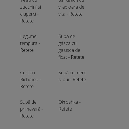
Wrap cu
Sandwich cu
zucchini si
vrabioara de
ciuperci
-
vita
- Retete
Retete
Legume
Supa de
tempura
-
gâsca cu
Retete
galusca de
ficat
- Retete
Curcan
Supă cu mere
Richelieu
-
si pui
- Retete
Retete
Supă de
Okroshka
-
primavară
-
Retete
Retete