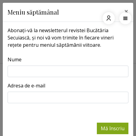
×
Meniu săptămânal
Abonați-vă la newsletterul revistei Bucătăria
Secuiască, și noi vă vom trimite în fiecare vineri
Pagina principală
Etichete
rețete pentru meniul săptămânii viitoare.
Etichete: legume
Nume
Adresa de e-mail
Tocană de
Vospapur
-
ceapă cu
Retete
găină de
pădure
-
Retete
Mă înscriu
Ciuperci
Blocat pe