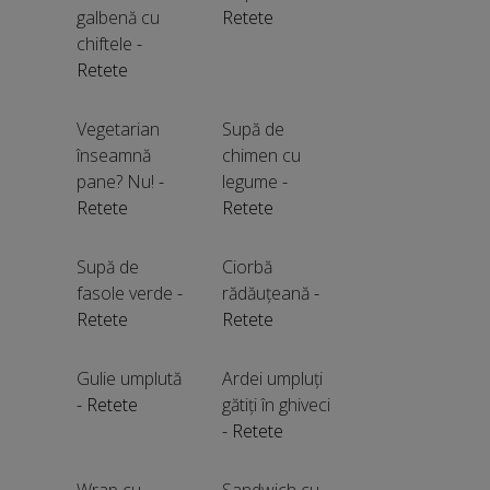
galbenă cu
Retete
chiftele
-
Retete
Vegetarian
Supă de
înseamnă
chimen cu
pane? Nu!
-
legume
-
Retete
Retete
Supă de
Ciorbă
fasole verde
-
rădăuțeană
-
Retete
Retete
Gulie umplută
Ardei umpluți
- Retete
gătiți în ghiveci
- Retete