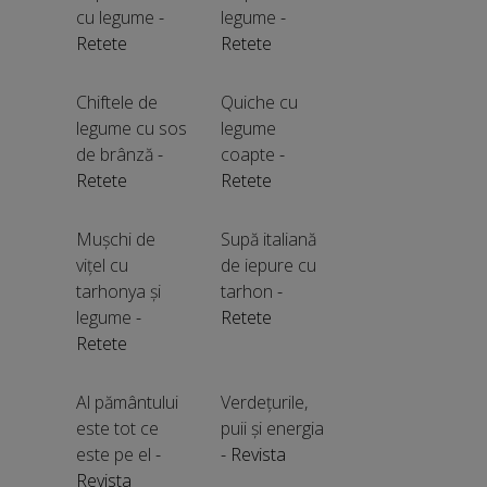
cu legume
-
legume
-
Retete
Retete
Chiftele de
Quiche cu
legume cu sos
legume
de brânză
-
coapte
-
Retete
Retete
Mușchi de
Supă italiană
vițel cu
de iepure cu
tarhonya și
tarhon
-
legume
-
Retete
Retete
Al pământului
Verdețurile,
este tot ce
puii și energia
este pe el
-
- Revista
Revista