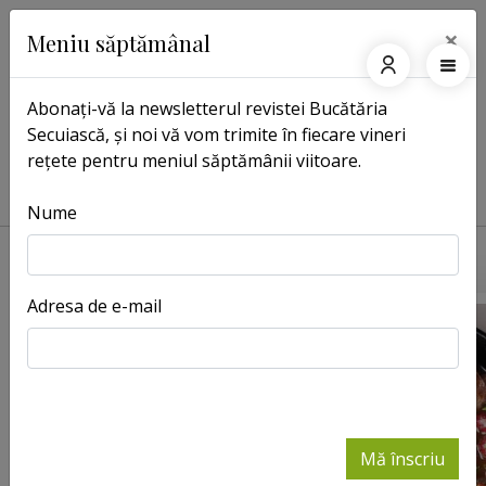
×
Meniu săptămânal
Abonați-vă la newsletterul revistei Bucătăria
Secuiască, și noi vă vom trimite în fiecare vineri
Pagina principală
Előd Szőcs
rețete pentru meniul săptămânii viitoare.
Előd Szőcs
Nume
Adresa de e-mail
Mă înscriu