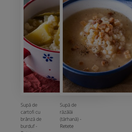
Supă de
Supă de
cartofi cu
răzălăi
brânză de
(tărhană)
-
burduf
-
Retete