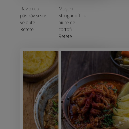
Ravioli cu
Mușchi
păstrăv și sos
Stroganoff cu
velouté
-
piure de
Retete
cartofi
-
Retete