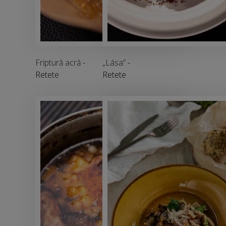
Friptură acră
-
„Lása”
-
Retete
Retete