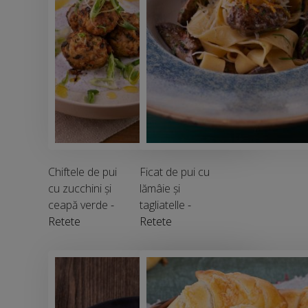
Chiftele de pui
Ficat de pui cu
cu zucchini și
lămâie și
ceapă verde
-
tagliatelle
-
Retete
Retete