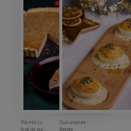
Plăcintă cu
Ouă umplute
-
ficat de pui
-
Retete