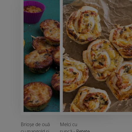
Brioșe de ouă
Melci cu
cu mangold si
suncă
- Retete