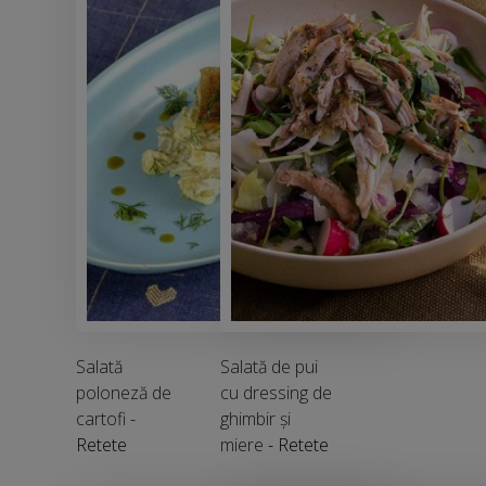
Salată
Salată de pui
poloneză de
cu dressing de
cartofi
-
ghimbir și
Retete
miere
- Retete