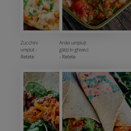
Zucchini
Ardei umpluți
umplut
-
gătiți în ghiveci
Retete
- Retete