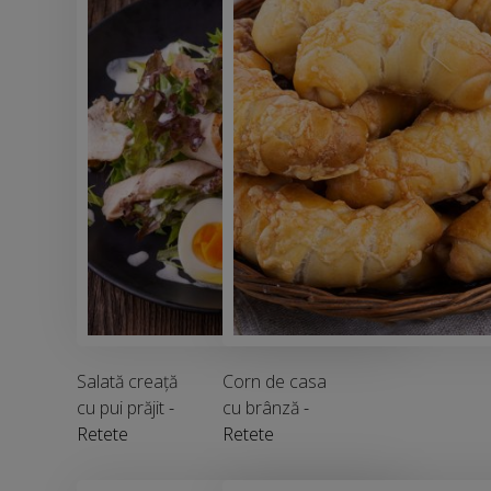
Salată creață
Corn de casa
cu pui prăjit
-
cu brânză
-
Retete
Retete