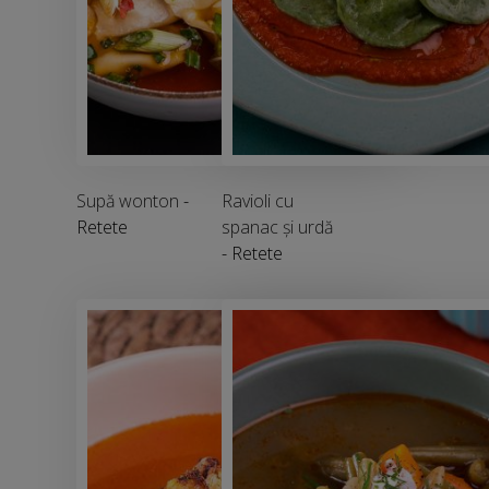
Supă wonton
-
Ravioli cu
Retete
spanac și urdă
- Retete